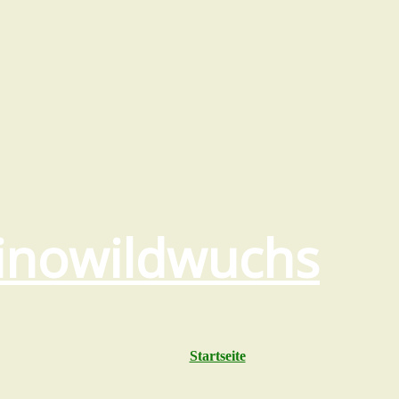
inowildwuchs
Startseite