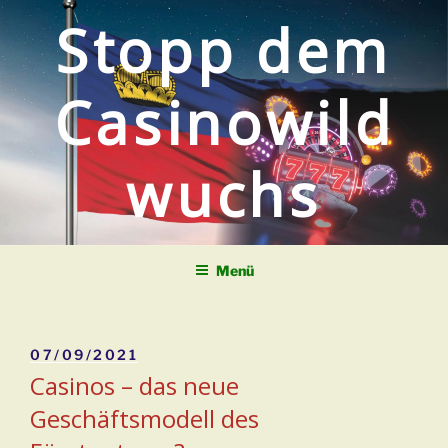
Zum
Stopp dem
Inhalt
springen
Casinowild
wuchs
Menü
Veröffentlicht
07/09/2021
am
Casinos – das neue
Geschäftsmodell des