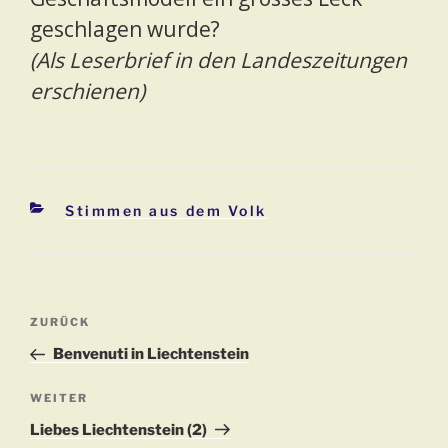
geschlagen wurde?
(Als Leserbrief in den Landeszeitungen
erschienen)
Kategorien
Stimmen aus dem Volk
Beitragsnavigation
Vorheriger
ZURÜCK
Beitrag
Benvenuti in Liechtenstein
Nächster
WEITER
Beitrag
Liebes Liechtenstein (2)