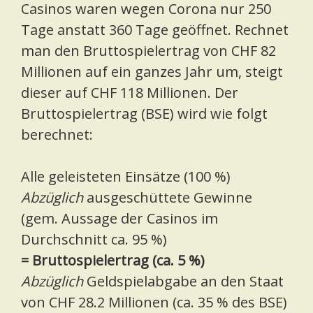
Casinos waren wegen Corona nur 250
Tage anstatt 360 Tage geöffnet. Rechnet
man den Bruttospielertrag von CHF 82
Millionen auf ein ganzes Jahr um, steigt
dieser auf CHF 118 Millionen. Der
Bruttospielertrag (BSE) wird wie folgt
berechnet:
Alle geleisteten Einsätze (100 %)
Abzüglich
ausgeschüttete Gewinne
(gem. Aussage der Casinos im
Durchschnitt ca. 95 %)
= Bruttospielertrag (ca. 5 %)
Abzüglich
Geldspielabgabe an den Staat
von CHF 28.2 Millionen (ca. 35 % des BSE)