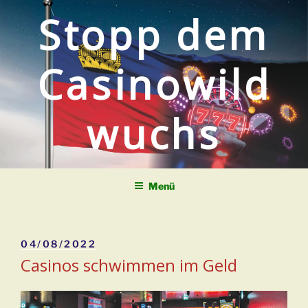
Zum
Stopp dem
Inhalt
springen
Casinowild
wuchs
Menü
Veröffentlicht
04/08/2022
am
Casinos schwimmen im Geld