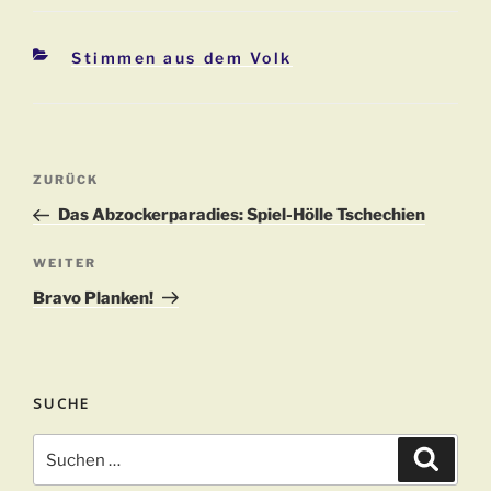
Kategorien
Stimmen aus dem Volk
Beitragsnavigation
Vorheriger
ZURÜCK
Beitrag
Das Abzockerparadies: Spiel-Hölle Tschechien
Nächster
WEITER
Beitrag
Bravo Planken!
SUCHE
Suchen
Suche
nach: