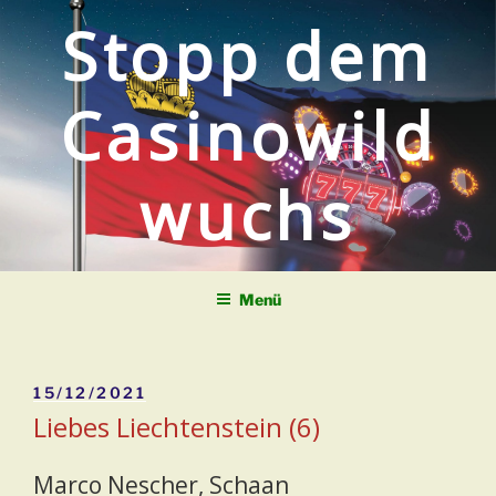
Zum
Stopp dem
Inhalt
springen
Casinowild
wuchs
Menü
Veröffentlicht
15/12/2021
am
Liebes Liechtenstein (6)
Marco Nescher, Schaan