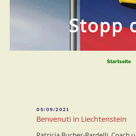
Zum
Inhalt
Stopp 
springen
Startseite
Veröffentlicht
05/09/2021
am
Benvenuti in Liechtenstein
Patricia Bucher-Bardelli, Coach 