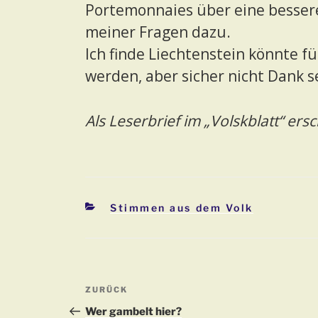
Portemonnaies über eine bessere
meiner Fragen dazu.
Ich finde Liechtenstein könnte fü
werden, aber sicher nicht Dank s
Als Leserbrief im „Volskblatt“ ers
Kategorien
Stimmen aus dem Volk
Beitragsnavigation
Vorheriger
ZURÜCK
Beitrag
Wer gambelt hier?