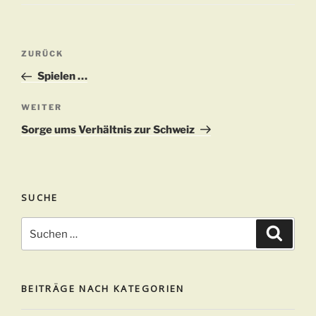
Beitragsnavigation
Vorheriger
ZURÜCK
Beitrag
Spielen …
Nächster
WEITER
Beitrag
Sorge ums Verhältnis zur Schweiz
SUCHE
Suchen
Suche
nach:
BEITRÄGE NACH KATEGORIEN