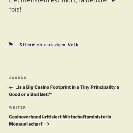
fois!
Kategorien
Stimmen aus dem Volk
Beitragsnavigation
Vorheriger
ZURÜCK
Beitrag
„Is a Big Casino Footprint in a Tiny Principality a
Good or a Bad Bet?“
Nächster
WEITER
Beitrag
Casinoverband kritisiert Wirtschaftsministerin
Monauni scharf