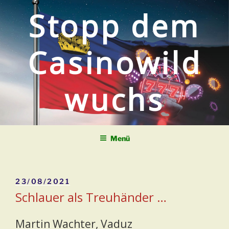
Zum
Stopp dem
Inhalt
springen
Casinowild
wuchs
Menü
Veröffentlicht
23/08/2021
am
Schlauer als Treuhänder …
Martin Wachter, Vaduz