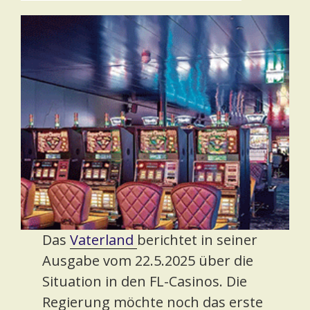
Das
Vaterland
berichtet in seiner
Ausgabe vom 22.5.2025 über die
Situation in den FL-Casinos. Die
Regierung möchte noch das erste