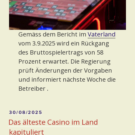
Gemäss dem Bericht im
Vaterland
vom 3.9.2025 wird ein Rückgang
des Bruttospielertrags von 58
Prozent erwartet. Die Regierung
prüft Änderungen der Vorgaben
und informiert nächste Woche die
Betreiber .
Veröffentlicht
30/08/2025
am
Das älteste Casino im Land
kapituliert