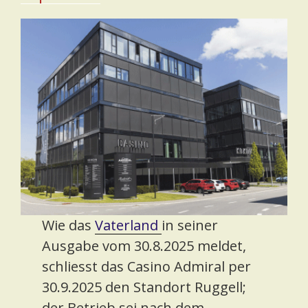
Wie das
Vaterland
in seiner
Ausgabe vom 30.8.2025 meldet,
schliesst das Casino Admiral per
30.9.2025 den Standort Ruggell;
der Betrieb sei nach dem