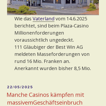
Wie das
Vaterland
vom 14.6.2025
berichtet, sind beim Plaza-Casino
Millionenforderungen
voraussichtlich ungedeckt.
111 Gläubiger der Best Win AG
meldeten Masseforderungen von
rund 16 Mio. Franken an.
Anerkannt wurden bisher 8,5 Mio.
Veröffentlicht
22/05/2025
am
Manche Casinos kämpfen mit
massivemGeschäftseinbruch