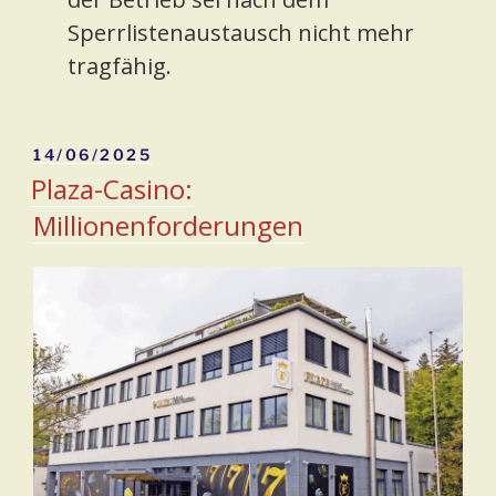
Sperrlistenaustausch nicht mehr
tragfähig.
Veröffentlicht
14/06/2025
am
Plaza-Casino:
Millionenforderungen