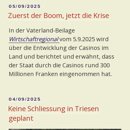
Veröffentlicht
05/09/2025
am
Zuerst der Boom, jetzt die Krise
In der Vaterland-Beilage
Wirtschaftregional
vom 5.9.2025 wird
über die Entwicklung der Casinos im
Land und berichtet und erwähnt, dass
der Staat durch die Casinos rund 300
Millionen Franken eingenommen hat.
Veröffentlicht
04/09/2025
am
Keine Schliessung in Triesen
geplant