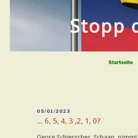
Zum
Inhalt
Stopp 
springen
Startseite
Veröffentlicht
05/01/2023
am
… 6, 5, 4, 3 ,2, 1, 0?
Georg Schierscher, Schaan, nimmt