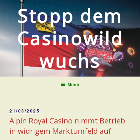
Zum
Stopp dem
Inhalt
springen
Casinowild
wuchs
Menü
Veröffentlicht
21/03/2025
am
Alpin Royal Casino nimmt Betrieb
in widrigem Marktumfeld auf