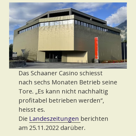
Das Schaaner Casino schiesst
nach sechs Monaten Betrieb seine
Tore. „Es kann nicht nachhaltig
profitabel betrieben werden“,
heisst es.
Die
Landeszeitungen
berichten
am 25.11.2022 darüber.