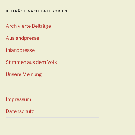
BEITRÄGE NACH KATEGORIEN
Archivierte Beiträge
Auslandpresse
Inlandpresse
Stimmen aus dem Volk
Unsere Meinung
Impressum
Datenschutz
ster
rag