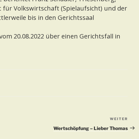
für Volkswirtschaft (Spielaufsicht) und der
tlerweile bis in den Gerichtssaal
 vom 20.08.2022 über einen Gerichtsfall in
WEITER
Näch
Beit
Wertschöpfung – Lieber Thomas