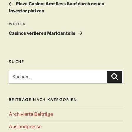
Beitrag
Plaza Casino: Amt liess Kauf durch neuen
Investor platzen
Nächster
WEITER
Beitrag
Casinos verlieren Marktanteile
SUCHE
Suchen
Suche
nach:
BEITRÄGE NACH KATEGORIEN
Archivierte Beiträge
Auslandpresse