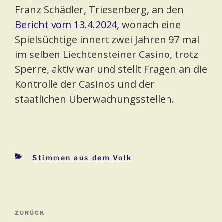
Franz Schädler, Triesenberg, an den
Bericht vom 13.4.2024
, wonach eine
Spielsüchtige innert zwei Jahren 97 mal
im selben Liechtensteiner Casino, trotz
Sperre, aktiv war und stellt Fragen an die
Kontrolle der Casinos und der
staatlichen Überwachungsstellen.
Kategorien
Stimmen aus dem Volk
Beitragsnavigation
Vorheriger
ZURÜCK