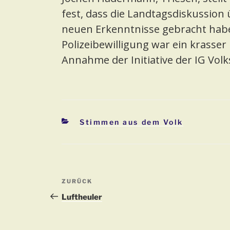
fest, dass die Landtagsdiskussio
neuen Erkenntnisse gebracht habe
Polizeibewilligung war ein krasser 
Annahme der Initiative der IG Vol
Kategorien
Stimmen aus dem Volk
Beitragsnavigation
Vorheriger
ZURÜCK
Beitrag
Luftheuler