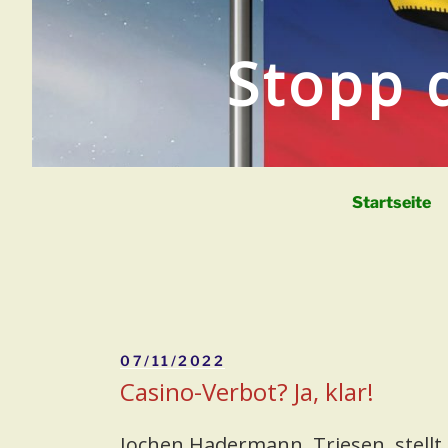
Zum
Inhalt
Stopp 
springen
Startseite
Veröffentlicht
07/11/2022
am
Casino-Verbot? Ja, klar!
Jochen Hadermann, Triesen, stellt