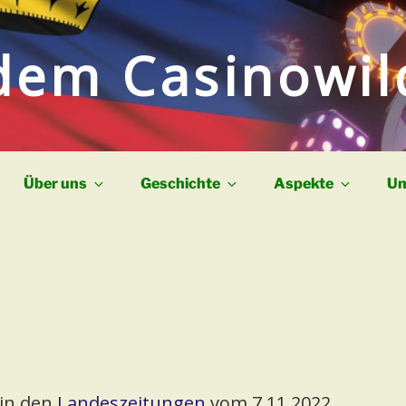
dem Casinowi
Über uns
Geschichte
Aspekte
Un
 in den
Landeszeitungen
vom 7.11.2022