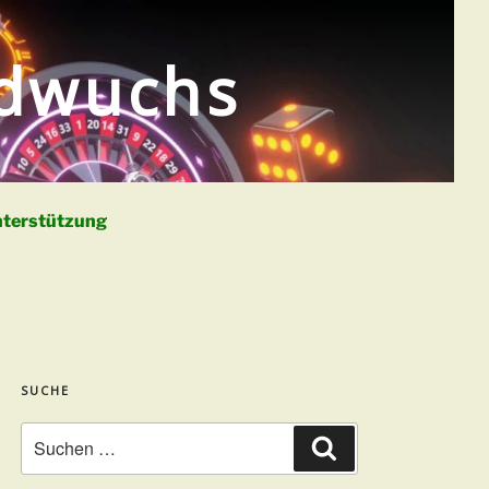
ldwuchs
terstützung
SUCHE
Suchen
Suchen
nach: