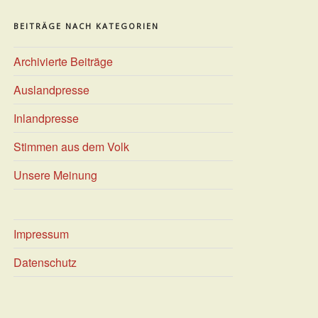
BEITRÄGE NACH KATEGORIEN
Archivierte Beiträge
Auslandpresse
Inlandpresse
Stimmen aus dem Volk
Unsere Meinung
ster
Impressum
rag
Datenschutz