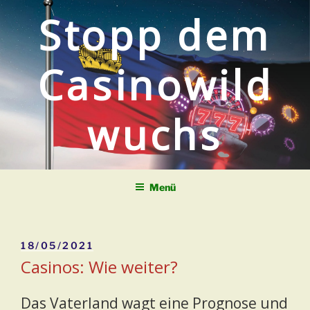
Zum
Stopp dem
Inhalt
springen
Casinowild
wuchs
Menü
Veröffentlicht
18/05/2021
am
Casinos: Wie weiter?
Das Vaterland wagt eine Prognose und