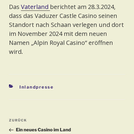
Das
Vaterland
berichtet am 28.3.2024,
dass das Vaduzer Castle Casino seinen
Standort nach Schaan verlegen und dort
im November 2024 mit dem neuen
Namen „Alpin Royal Casino“ eröffnen
wird.
Kategorien
Inlandpresse
Beitragsnavigation
Vorheriger
ZURÜCK
Beitrag
Ein neues Casino im Land