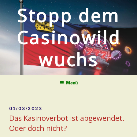
Zum
Stopp dem
Inhalt
springen
Casinowild
wuchs
Menü
Veröffentlicht
01/03/2023
am
Das Kasinoverbot ist abgewendet.
Oder doch nicht?