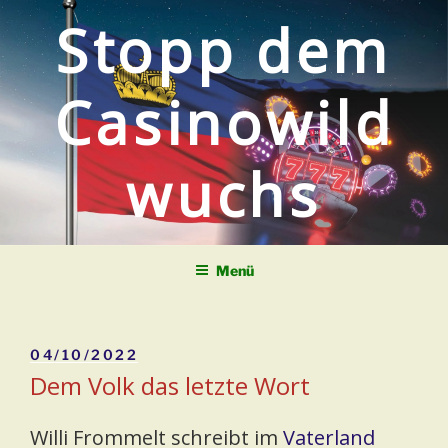
Zum
Stopp dem
Inhalt
springen
Casinowild
wuchs
Menü
Veröffentlicht
04/10/2022
am
Dem Volk das letzte Wort
Willi Frommelt schreibt im
Vaterland