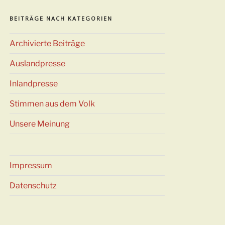
BEITRÄGE NACH KATEGORIEN
Archivierte Beiträge
Auslandpresse
Inlandpresse
Stimmen aus dem Volk
Unsere Meinung
Impressum
Datenschutz
ster
rag