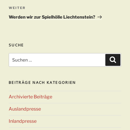
Nächster
WEITER
Beitrag
Werden wir zur Spielhölle Liechtenstein?
SUCHE
Suchen
Suche
nach:
BEITRÄGE NACH KATEGORIEN
Archivierte Beiträge
Auslandpresse
Inlandpresse