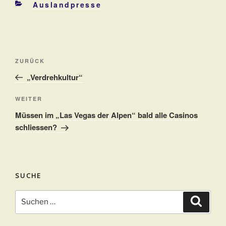
Kategorien
Auslandpresse
Beitragsnavigation
Vorheriger
ZURÜCK
Beitrag
„Verdrehkultur“
Nächster
WEITER
Beitrag
Müssen im „Las Vegas der Alpen“ bald alle Casinos
schliessen?
SUCHE
Suchen
Suche
nach: