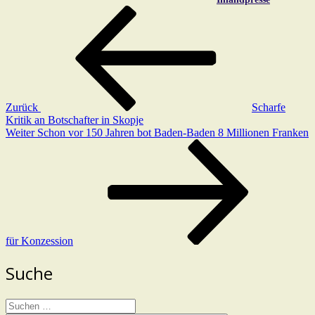
Beitragsnavigation
Vorheriger
Beitrag
Zurück
Scharfe
Kritik an Botschafter in Skopje
Nächster
Weiter
Schon vor 150 Jahren bot Baden-Baden 8 Millionen Franken
Beitrag
für Konzession
Suche
Suchen