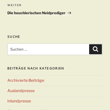
Nächster
WEITER
Beitrag
Die heuchlerischen Neidprediger
SUCHE
Suchen
Suche
nach:
BEITRÄGE NACH KATEGORIEN
Archivierte Beiträge
Auslandpresse
Inlandpresse