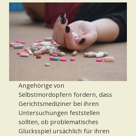
Angehörige von
Selbstmordopfern fordern, dass
Gerichtsmediziner bei ihren
Untersuchungen feststellen
sollten, ob problematisches
Glücksspiel ursächlich für ihren