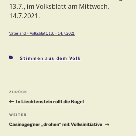
13.7., im Volksblatt am Mittwoch,
14.7.2021.
Vaterland + Volksblatt, 13. + 14.7.2021
Kategorien
Stimmen aus dem Volk
Beitragsnavigation
Vorheriger
ZURÜCK
Beitrag
In Liechtenstein rollt die Kugel
Nächster
WEITER
Beitrag
Casinogegner „drohen“ mit Volksinitiative