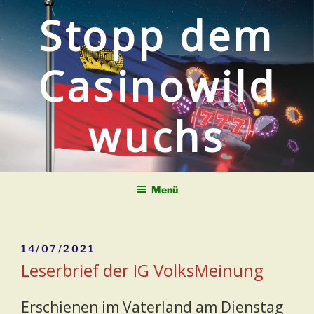
Zum
Stopp dem
Inhalt
springen
Casinowild
wuchs
Menü
Veröffentlicht
14/07/2021
am
Leserbrief der IG VolksMeinung
Erschienen im Vaterland am Dienstag