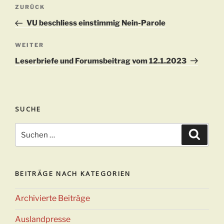
Beitragsnavigation
Vorheriger
ZURÜCK
Beitrag
VU beschliess einstimmig Nein-Parole
Nächster
WEITER
Beitrag
Leserbriefe und Forumsbeitrag vom 12.1.2023
SUCHE
Suchen
Suche
nach:
BEITRÄGE NACH KATEGORIEN
Archivierte Beiträge
Auslandpresse