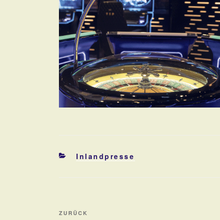
Kategorien
Inlandpresse
Beitragsnavigation
Vorheriger
ZURÜCK