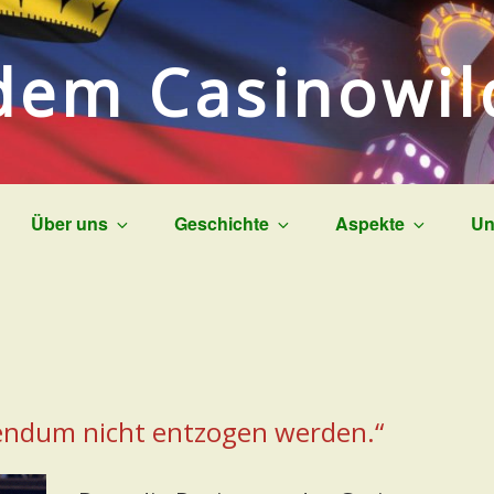
dem Casinowi
Über uns
Geschichte
Aspekte
Un
endum nicht entzogen werden.“