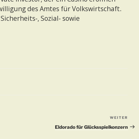
illigung des Amtes für Volkswirtschaft.
icherheits-, Sozial- sowie
WEITER
Näch
Beit
Eldorado für Glücksspielkonzern