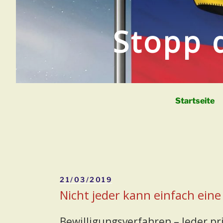
Zum
Inhalt
Stopp 
springen
Startseite
Veröffentlicht
21/03/2019
am
Nicht jeder kann einfach eine
Bewilligungsverfahren – Jeder pri