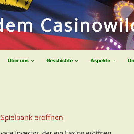
dem Casinowi
Über uns
Geschichte
Aspekte
Un
 Spielbank eröffnen
vate Investor, der ein Casino eröffnen