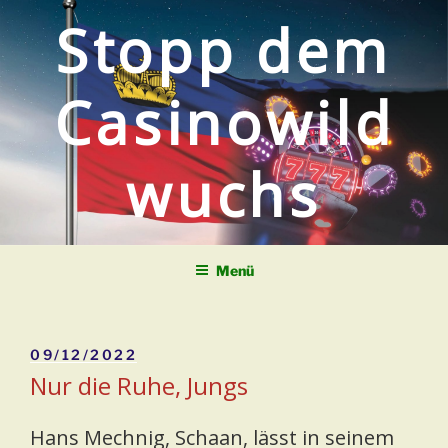
Zum
Stopp dem
Inhalt
springen
Casinowild
wuchs
Menü
Veröffentlicht
09/12/2022
am
Nur die Ruhe, Jungs
Hans Mechnig, Schaan, lässt in seinem