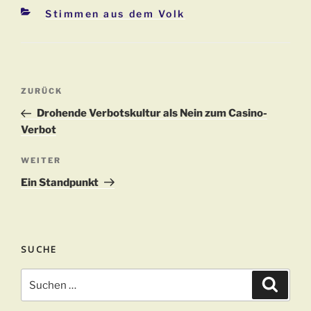
Kategorien
Stimmen aus dem Volk
Beitragsnavigation
Vorheriger
ZURÜCK
Beitrag
Drohende Verbotskultur als Nein zum Casino-
Verbot
Nächster
WEITER
Beitrag
Ein Standpunkt
SUCHE
Suchen
Suche
nach: