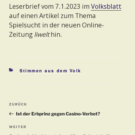
Leserbrief vom 7.1.2023 im
Volksblatt
auf einen Artikel zum Thema
Spielsucht in der neuen Online-
Zeitung
liwelt
hin.
Kategorien
Stimmen aus dem Volk
Beitragsnavigation
Vorheriger
ZURÜCK
Beitrag
Ist der Erbprinz gegen Casino-Verbot?
Nächster
WEITER
Beitrag