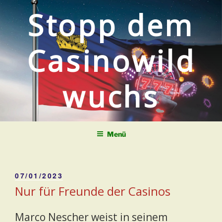
Zum
Stopp dem
Inhalt
springen
Casinowild
wuchs
Menü
Veröffentlicht
07/01/2023
am
Nur für Freunde der Casinos
Marco Nescher weist in seinem