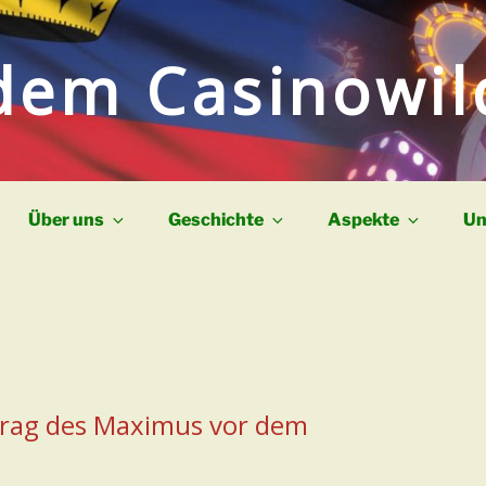
dem Casinowi
Über uns
Geschichte
Aspekte
Un
trag des Maximus vor dem