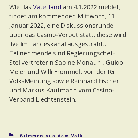
Wie das
Vaterland
am 4.1.2022 meldet,
findet am kommenden Mittwoch, 11.
Januar 2022, eine Diskussionsrunde
über das Casino-Verbot statt; diese wird
live im Landeskanal ausgestrahlt.
Teilnehmende sind Regierungschef-
Stellvertreterin Sabine Monauni, Guido
Meier und Willi Frommelt von der IG
VolksMeinung sowie Reinhard Fischer
und Markus Kaufmann vom Casino-
Verband Liechtenstein.
Kategorien
Stimmen aus dem Volk