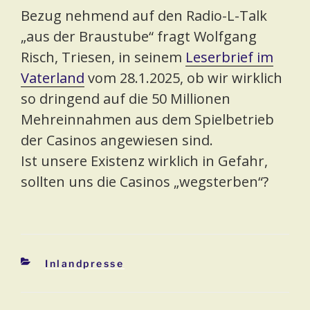
Bezug nehmend auf den Radio-L-Talk
„aus der Braustube“ fragt Wolfgang
Risch, Triesen, in seinem
Leserbrief im
Vaterland
vom 28.1.2025, ob wir wirklich
so dringend auf die 50 Millionen
Mehreinnahmen aus dem Spielbetrieb
der Casinos angewiesen sind.
Ist unsere Existenz wirklich in Gefahr,
sollten uns die Casinos „wegsterben“?
Kategorien
Inlandpresse