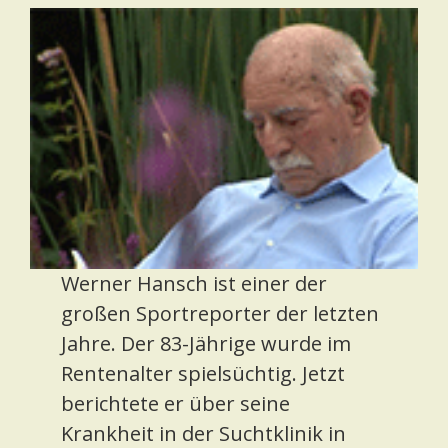
Werner Hansch ist einer der
großen Sportreporter der letzten
Jahre. Der 83-Jährige wurde im
Rentenalter spielsüchtig. Jetzt
berichtete er über seine
Krankheit in der Suchtklinik in