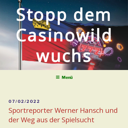
Zum
Stopp dem
Inhalt
springen
Casinowild
wuchs
Menü
Veröffentlicht
07/02/2022
am
Sportreporter Werner Hansch und
der Weg aus der Spielsucht