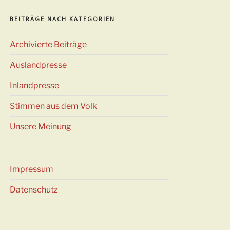
BEITRÄGE NACH KATEGORIEN
Archivierte Beiträge
Auslandpresse
Inlandpresse
Stimmen aus dem Volk
Unsere Meinung
Impressum
Datenschutz