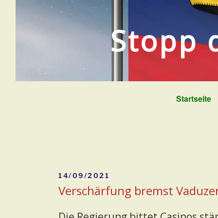
Zum
Inhalt
Stopp 
springen
Startseite
Veröffentlicht
14/09/2021
am
Verschärfung bremst Vaduzer
Die Regierung bittet Casinos stär