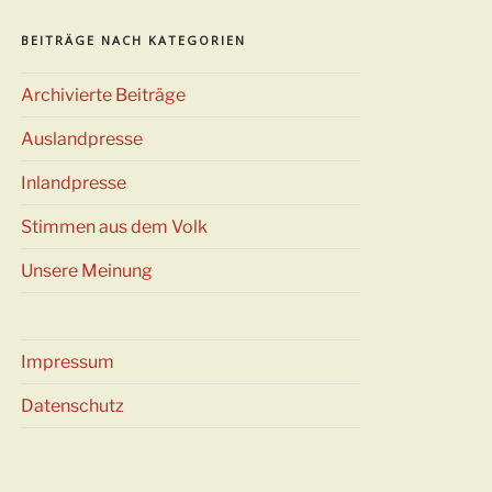
BEITRÄGE NACH KATEGORIEN
Archivierte Beiträge
Auslandpresse
Inlandpresse
Stimmen aus dem Volk
Unsere Meinung
Impressum
ster
Datenschutz
rag