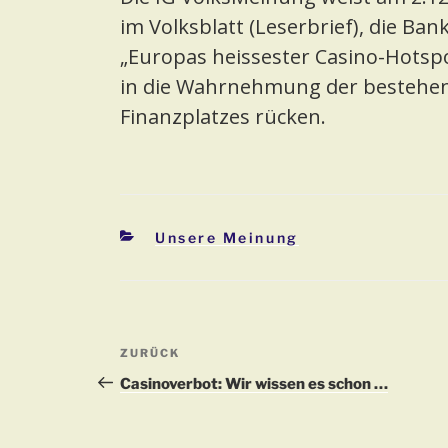
im Volksblatt (Leserbrief), die Ban
„Europas heissester Casino-Hotspo
in die Wahrnehmung der bestehen
Finanzplatzes rücken.
Kategorien
Unsere Meinung
Beitragsnavigation
Vorheriger
ZURÜCK
Beitrag
Casinoverbot: Wir wissen es schon …