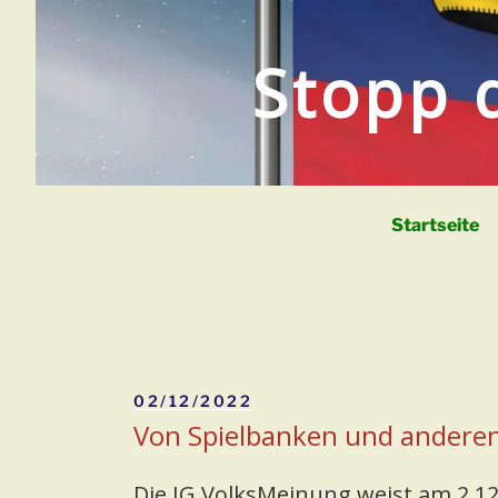
Zum
Inhalt
Stopp 
springen
Startseite
Veröffentlicht
02/12/2022
am
Von Spielbanken und andere
Die IG VolksMeinung weist am 2.12