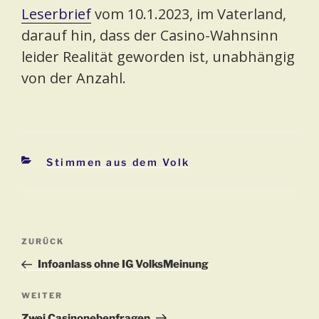
Leserbrief
vom 10.1.2023, im Vaterland,
darauf hin, dass der Casino-Wahnsinn
leider Realität geworden ist, unabhängig
von der Anzahl.
Kategorien
Stimmen aus dem Volk
Beitragsnavigation
Vorheriger
ZURÜCK
Beitrag
Infoanlass ohne IG VolksMeinung
Nächster
WEITER
Beitrag
Zwei Casinonebenfragen