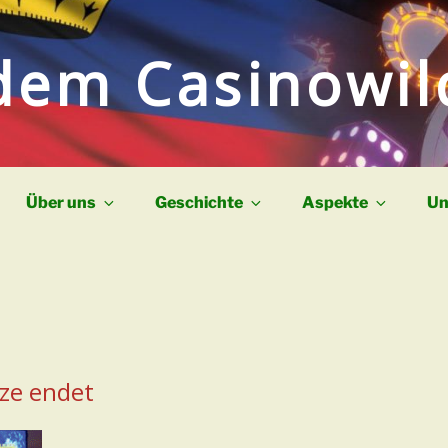
dem Casinowi
Über uns
Geschichte
Aspekte
Un
ze endet