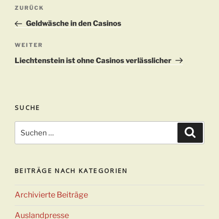
Beitragsnavigation
Vorheriger
ZURÜCK
Beitrag
Geldwäsche in den Casinos
Nächster
WEITER
Beitrag
Liechtenstein ist ohne Casinos verlässlicher
SUCHE
Suchen
Suche
nach:
BEITRÄGE NACH KATEGORIEN
Archivierte Beiträge
Auslandpresse