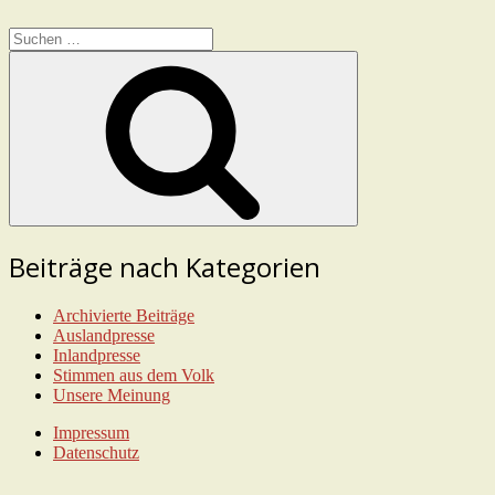
Suchen
nach:
Suchen
Beiträge nach Kategorien
Archivierte Beiträge
Auslandpresse
Inlandpresse
Stimmen aus dem Volk
Unsere Meinung
Impressum
Datenschutz