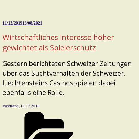
Veröffentlicht
11/12/2019
13/08/2021
am
Wirtschaftliches Interesse höher
gewichtet als Spielerschutz
Gestern berichteten Schweizer Zeitungen
über das Suchtverhalten der Schweizer.
Liechtensteins Casinos spielen dabei
ebenfalls eine Rolle.
Vaterland, 11.12.2019
Kategorien