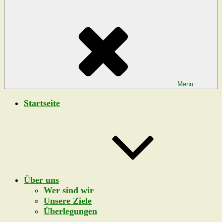
Menü
Startseite
Über uns
Wer sind wir
Unsere Ziele
Überlegungen