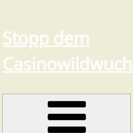
Zum
Inhalt
springen
Stopp dem
Casinowildwuch