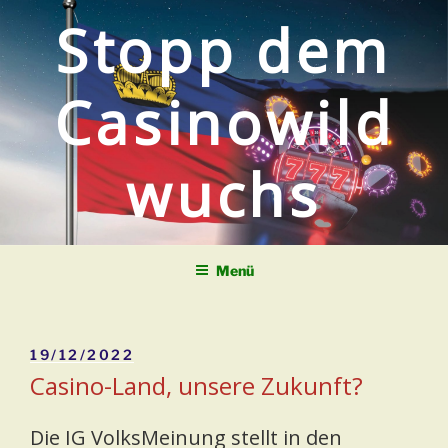
Zum
Stopp dem
Inhalt
springen
Casinowild
wuchs
Menü
Veröffentlicht
19/12/2022
am
Casino-Land, unsere Zukunft?
Die IG VolksMeinung stellt in den