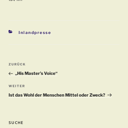
Kategorien
Inlandpresse
Beitragsnavigation
Vorheriger
ZURÜCK
Beitrag
„His Master’s Voice“
Nächster
WEITER
Beitrag
Ist das Wohl der Menschen Mittel oder Zweck?
SUCHE