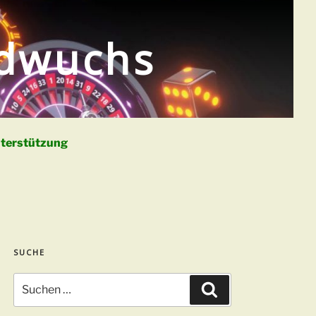
ldwuchs
terstützung
SUCHE
Suchen
Suchen
nach: