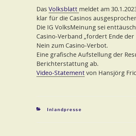
Das
Volksblatt
meldet am 30.1.2023
klar für die Casinos ausgesproche
Die IG VolksMeinung sei enttäuscht
Casino-Verband „fordert Ende der
Nein zum Casino-Verbot.
Eine grafische Aufstellung der Re
Berichterstattung ab.
Video-Statement
von Hansjörg Fri
Kategorien
Inlandpresse