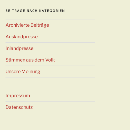
BEITRÄGE NACH KATEGORIEN
Archivierte Beiträge
Auslandpresse
Inlandpresse
Stimmen aus dem Volk
Unsere Meinung
Impressum
Datenschutz