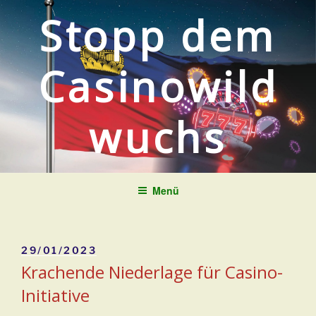
Zum
Stopp dem
Inhalt
springen
Casinowild
wuchs
Menü
Veröffentlicht
29/01/2023
am
Krachende Niederlage für Casino-
Initiative