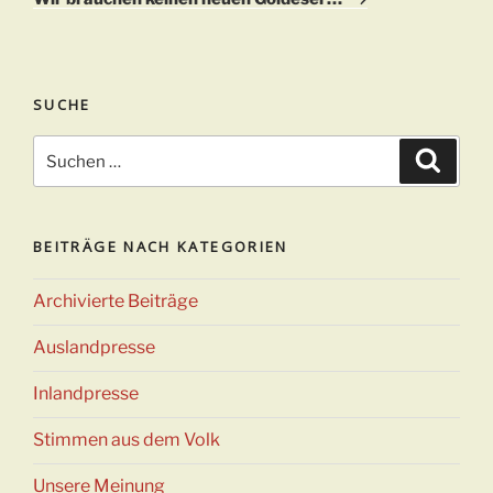
SUCHE
Suchen
Suche
nach:
BEITRÄGE NACH KATEGORIEN
Archivierte Beiträge
Auslandpresse
Inlandpresse
Stimmen aus dem Volk
Unsere Meinung