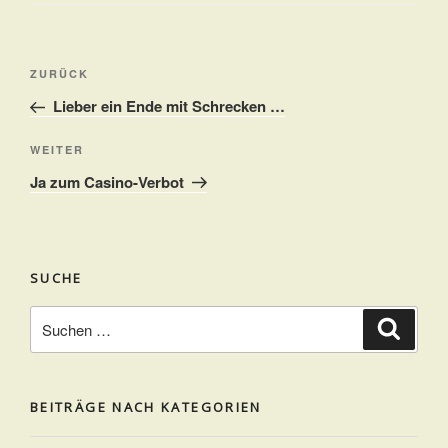
Beitragsnavigation
Vorheriger
ZURÜCK
Beitrag
Lieber ein Ende mit Schrecken …
Nächster
WEITER
Beitrag
Ja zum Casino-Verbot
SUCHE
Suchen
Suche
nach:
BEITRÄGE NACH KATEGORIEN