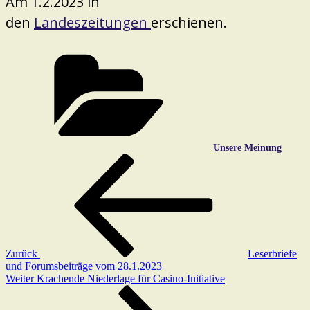
Am 1.2.2023 in
den
Landeszeitungen
erschienen.
Kategorien
Unsere Meinung
Beitragsnavigation
Vorheriger
Beitrag
Zurück
Leserbriefe
und Forumsbeiträge vom 28.1.2023
Nächster
Weiter
Krachende Niederlage für Casino-Initiative
Beitrag