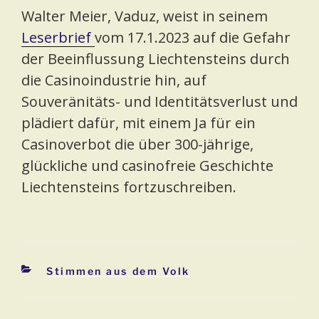
Walter Meier, Vaduz, weist in seinem
Leserbrief
vom 17.1.2023 auf die Gefahr
der Beeinflussung Liechtensteins durch
die Casinoindustrie hin, auf
Souveränitäts- und Identitätsverlust und
plädiert dafür, mit einem Ja für ein
Casinoverbot die über 300-jährige,
glückliche und casinofreie Geschichte
Liechtensteins fortzuschreiben.
Kategorien
Stimmen aus dem Volk